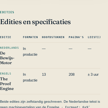
EDITIES
Edities en specificaties
EDITIE
FORMATEN
HOOFDSTUKKEN
PAGINA'S
LEESTIJD
NEDERLANDS
In
—
—
—
De
productie
Bewijs-
Motor
ENGELS
In
13
208
± 3 uur
The
productie
Proof
Engine
Beide edities zijn zelfstandig geschreven. De Nederlandse tekst is
geen machinevertaling van de Engelse.
· Formaat: 6x9″