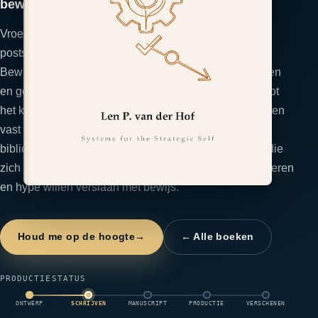
bewijs dat ze kunnen doorsturen.
Vroege founders verwarren activiteit met bewijs: meer
posts, hardere claims, weer een landingspagina. De
Bewijs-Motor behandelt vertrouwen als een bewijsketen
en geeft je het PROVE-systeem om die te bouwen: pilot
het kleinste bewijs dat een koper overtuigt, leg resultaten
vast op het moment zelf, orden een doorzoekbare
bibliotheek, valideer voor publicatie en toon signalen die
zich opstapelen. Voor founders die niet willen manipuleren
en hype willen verslaan met bewijs.
Houd me op de hoogte
→
← Alle boeken
PRODUCTIESTATUS
ONTWERP
SCHRIJVEN
MANUSCRIPT
PRODUCTIE
VERSCHENEN