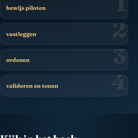
1
bewijs piloten
2
vastleggen
3
ordenen
4
valideren en tonen