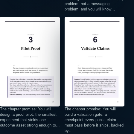
problem, not a messaging
problem, and you will know…
⤢
⤢
The chapter promise: You will
The chapter promise: You will
design a proof pilot: the smallest
build a validation gate: a
experiment that yields one
checkpoint every public claim
outcome asset strong enough to…
must pass before it ships, backed
by…