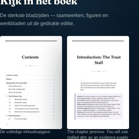
Kijk in het boek
De sterkste bladzijden — raamwerken, figuren en
werkbladen uit de gedrukte editie.
⤢
⤢
De volledige inhoudsopgave
The chapter promise: You will see
stalled gtm as an evidence-supply