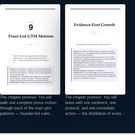
⤢
⤢
The chapter promise: You will
The chapter promise: You will
walk one complete prove motion
leave with one sentence, one
through each of the main gtm
protocol, and one immediate
patterns — founder-led sales…
action — the distillation of every…