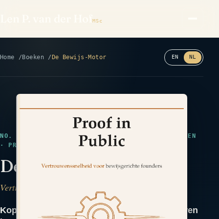
Len P. van der Hof
MSc
Home
Boeken
De Bewijs-Motor
EN
NL
Lees de achterkant ⤢
NO. 44 · VROEG CONCEPT · MARKETING & VERTROUWEN
· PROVE
De Bewijs-Motor
Vertrouwenssnelheid voor bewijsgerichte founders
Kopers vertrouwen geen claims. Ze vertrouwen