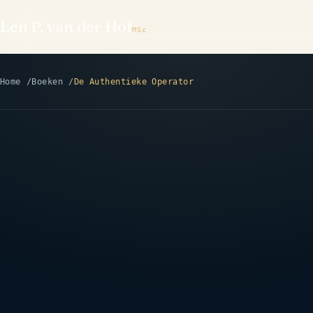
Len P. van der Hof
MSc
Home
Boeken
De Authentieke Operator