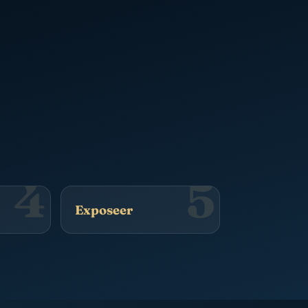
4
5
Exposeer