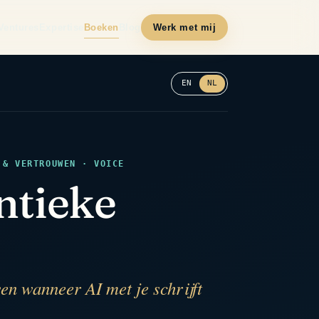
Ventures
Expertise
Boeken
Blog
Werk met mij
EN
NL
 & VERTROUWEN · VOICE
ntieke
wen wanneer AI met je schrijft