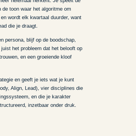
meer helemaal herkent. Je speelt de
in de toon waar het algoritme om
 en wordt elk kwartaal duurder, want
ad die je draagt.
en persona, blijf op de boodschap,
t juist het probleem dat het belooft op
antrouwen, en een groeiende kloof
tegie en geeft je iets wat je kunt
, Align, Lead), vier disciplines die
ringssysteem, en die je karakter
structureerd, inzetbaar onder druk.