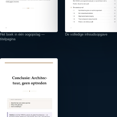
Het boek in één oogopslag —
De volledige inhoudsopgave
titelpagina
⤢