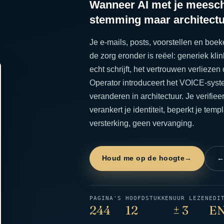
Wanneer AI met je meeschri
stemming maar architect
Je e-mails, posts, voorstellen en boe
de zorg eronder is reëel: generiek kl
echt schrijft, het vertrouwen verliez
Operator introduceert het VOICE-syste
veranderen in architectuur. Je verifie
verankert je identiteit, beperkt je tem
versterking, geen vervanging.
Houd me op de hoogte
→
←
PAGINA'S
HOOFDSTUKKEN
UUR LEZEN
EDI
244
12
± 3
EN