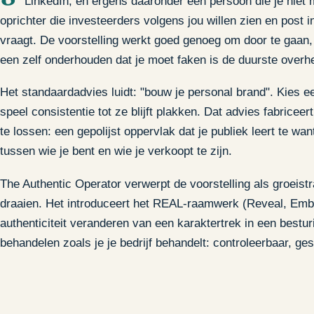
LinkedIn, en ergens daaronder een persoon die je niet 
oprichter die investeerders volgens jou willen zien en post 
vraagt. De voorstelling werkt goed genoeg om door te gaan,
een zelf onderhouden dat je moet faken is de duurste overhe
Het standaardadvies luidt: "bouw je personal brand". Kies e
speel consistentie tot ze blijft plakken. Dat advies fabriceer
te lossen: een gepolijst oppervlak dat je publiek leert te w
tussen wie je bent en wie je verkoopt te zijn.
The Authentic Operator verwerpt de voorstelling als groeistra
draaien. Het introduceert het REAL-raamwerk (Reveal, Embody
authenticiteit veranderen van een karaktertrek in een bestu
behandelen zoals je je bedrijf behandelt: controleerbaar, ge