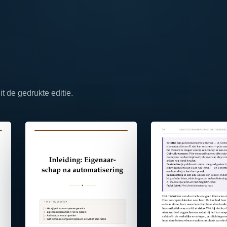
 de gedrukte editie.
⤢
⤢