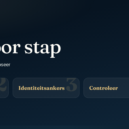
or stap
oseer
2
3
Identiteitsankers
Controleer