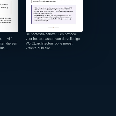
De hoofdstukbelofte: Een protocol
t — vijf
voor het toepassen van de volledige
nten die een
VOICEarchitectuur op je meest
 plus…
kritieke publieke…