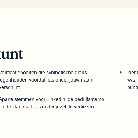
kunt
Verificatiepoorten die synthetische glans
Ident
tegenhouden voordat iets onder jouw naam
waar
verschijnt
punt
Aparte stemmen voor LinkedIn, de bedrijfsmemo
en de klantmail — zonder jezelf te verliezen