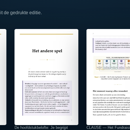
 de gedrukte editie.
⤢
⤢
De hoofdstukbelofte: Je begrijpt
CLAUSE — Het Fundraisi