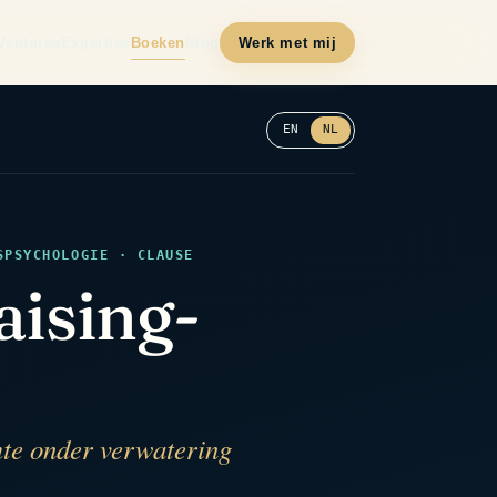
Ventures
Expertise
Boeken
Blog
Werk met mij
EN
NL
SPSYCHOLOGIE · CLAUSE
aising-
mte onder verwatering