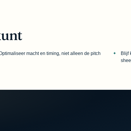
kunt
Optimaliseer macht en timing, niet alleen de pitch
Blij
shee