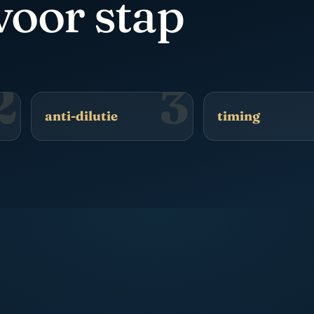
voor stap
2
3
anti-dilutie
timing