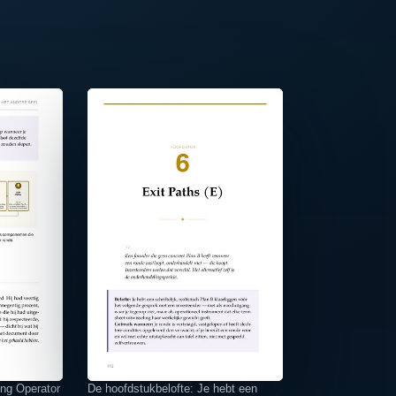
⤢
ng Operator
De hoofdstukbelofte: Je hebt een