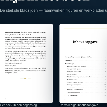
De sterkste bladzijden — raamwerken, figuren en werkbladen uit
⤢
⤢
Het boek in één oogopslag —
De volledige inhoudsopgave