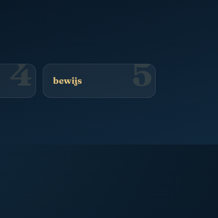
4
5
bewijs