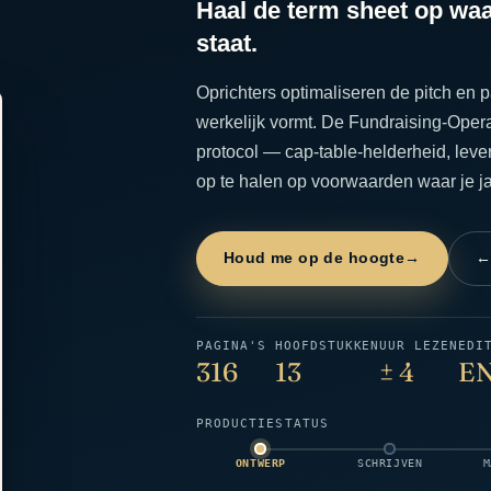
Haal de term sheet op waar
staat.
Oprichters optimaliseren de pitch en p
werkelijk vormt. De Fundraising-Opera
protocol — cap-table-helderheid, lev
op te halen op voorwaarden waar je jar
Houd me op de hoogte
→
←
PAGINA'S
HOOFDSTUKKEN
UUR LEZEN
EDI
316
13
± 4
EN
PRODUCTIESTATUS
ONTWERP
SCHRIJVEN
M