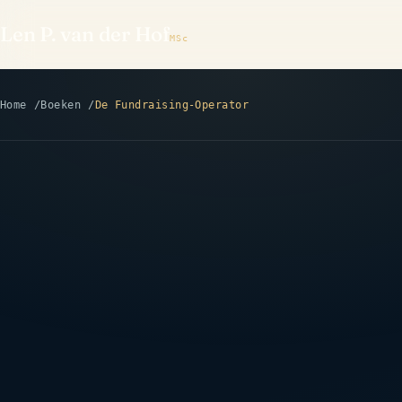
Len P. van der Hof
MSc
Home
Boeken
De Fundraising-Operator