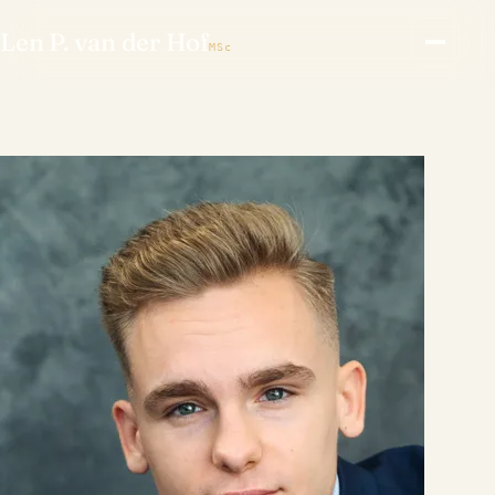
Len P. van der Hof
MSc