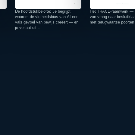
De hoofdstukbelofte: Je begrijpt
Het TRACE-raamwerk — v
waarom de vlotheidsbias van AI een
van vraag naar besluitkl
vals gevoel van bewijs creëert — en
met terugwaartse poorten
je verlaat dit…