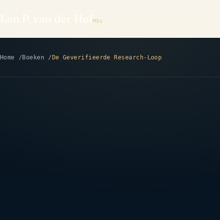
Len P. van der Hof
MSc
Home
Boeken
De Geverifieerde Research-Loop