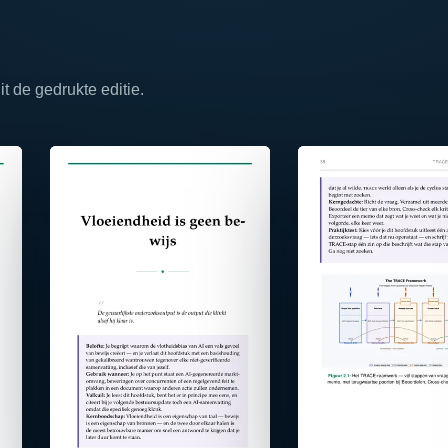
 de gedrukte editie.
⤢
⤢