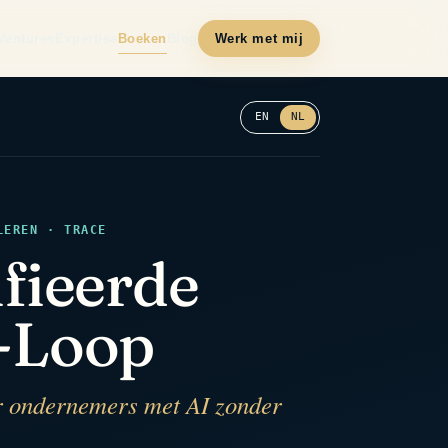
Ventures
Expertise
Boeken
Blog
Werk met mij
EN
NL
LEREN · TRACE
fieerde
-Loop
r ondernemers met AI zonder