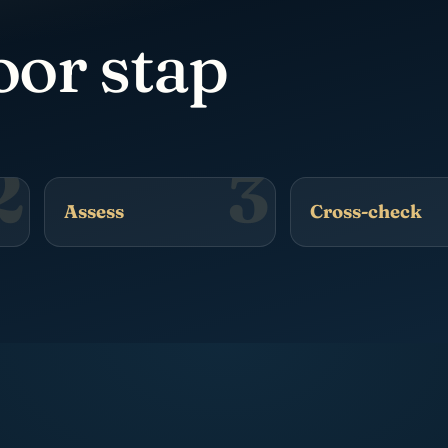
oor stap
2
3
Assess
Cross-check