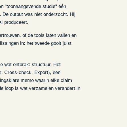
een "toonaangevende studie" één
. De output was niet onderzocht. Hij
AI produceert.
trouwen, of de tools laten vallen en
issingen in; het tweede gooit juist
e wat ontbrak: structuur. Het
s, Cross-check, Export), een
singsklare memo waarin elke claim
de loop is wat verzamelen verandert in