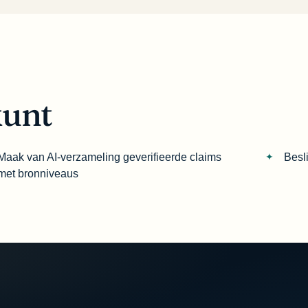
kunt
Maak van AI-verzameling geverifieerde claims
Besl
met bronniveaus