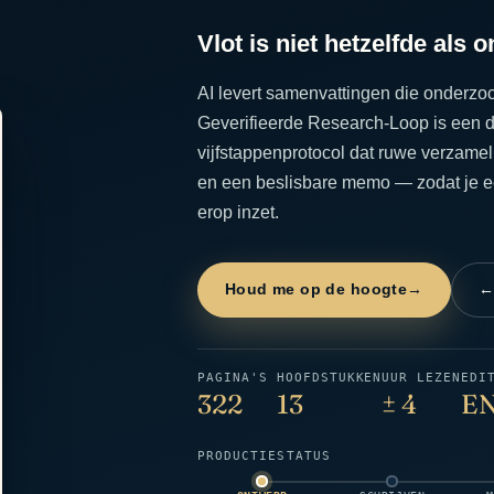
Vlot is niet hetzelfde als 
AI levert samenvattingen die onderzo
Geverifieerde Research-Loop is een di
vijfstappenprotocol dat ruwe verzamel
en een beslisbare memo — zodat je een
erop inzet.
Houd me op de hoogte
→
←
PAGINA'S
HOOFDSTUKKEN
UUR LEZEN
EDI
322
13
± 4
EN
PRODUCTIESTATUS