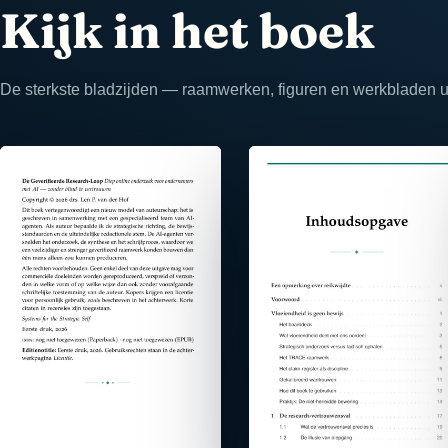
Kijk in het boek
De sterkste bladzijden — raamwerken, figuren en werkbladen uit
⤢
⤢