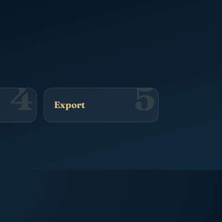
4
5
Export