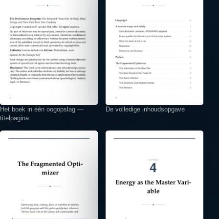
Het boek in één oogopslag —
De volledige inhoudsopgave
titelpagina
⤢
⤢