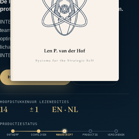
De Prestatie-integrator: Een geïntegreerd
protocol voor lichaam, geest, energie en team.
INTEGRATE verbindt lichaam, cognitie, energie en
teamritme tot één prestatiesysteem in plaats van losse
optimalisatierituelen. Een geïntegreerd protocol voor
lichaam, geest, energie en team. Het raamwerk:
INTEGRATE.
Houd me op de hoogte
→
← Alle boeken
HOOFDSTUKKEN
UUR LEZEN
EDITIES
14
± 1
EN · NL
PRODUCTIESTATUS
ONTWERP
SCHRIJVEN
MANUSCRIPT
PRODUCTIE
VERSCHENEN