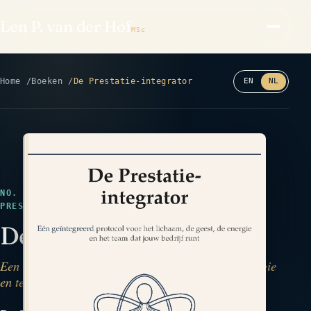
Len P. van der Hof
MSc
Home
Boeken
De Prestatie-integrator
EN
NL
Lees de achterkant ⤢
NO. 53 · MANUSCRIPT COMPLEET · GEZONDHEID &
PRESTATIES · INTEGRATE
De Prestatie-integrator
Een geïntegreerd protocol voor lichaam, geest, energie
en team