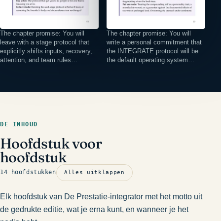
The chapter promise: You will
The chapter promise: You will
leave with a stage protocol that
write a personal commitment that
explicitly shifts inputs, recovery,
the INTEGRATE protocol will be
attention, and team rules…
the default operating system…
DE INHOUD
Hoofdstuk voor
hoofdstuk
14 hoofdstukken
Alles uitklappen
Elk hoofdstuk van De Prestatie-integrator met het motto uit
de gedrukte editie, wat je erna kunt, en wanneer je het